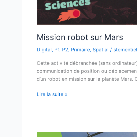
Mission robot sur Mars
Digital
,
P1
,
P2
,
Primaire
,
Spatial
/
stementie
Cette activité débranchée (sans ordinateur)
communication de position ou déplacements a
d’un robot en mission sur la planète Mars.
Lire la suite »
Les