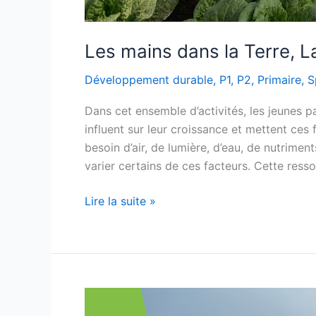
Les mains dans la Terre, La
Développement durable
,
P1
,
P2
,
Primaire
,
S
Dans cet ensemble d’activités, les jeunes pa
influent sur leur croissance et mettent ces 
besoin d’air, de lumière, d’eau, de nutrimen
varier certains de ces facteurs. Cette res
Lire la suite »
Le
nez