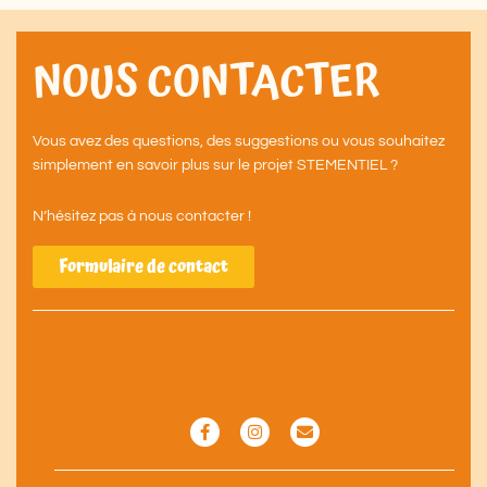
NOUS CONTACTER
Vous avez des questions, des suggestions ou vous souhaitez
simplement en savoir plus sur le projet STEMENTIEL ?
N’hésitez pas à nous contacter !
Formulaire de contact
F
I
E
a
n
n
c
s
v
e
t
e