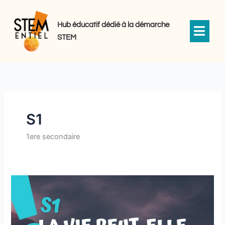
Aller
au
Hub éducatif dédié à la démarche
contenu
STEM
S1
1ere secondaire
La
vie
peut-
elle