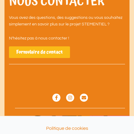
NOUS CONTACTER
Vous avez des questions, des suggestions ou vous souhaitez
simplement en savoir plus sur le projet STEMENTIEL ?
N’hésitez pas à nous contacter !
Formulaire de contact
F
I
E
a
n
n
c
s
v
e
t
e
b
a
l
o
g
o
o
r
p
k
a
e
Politique de cookies
-
m