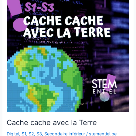
avec
la
Terre
Cache cache avec la Terre
Digital
,
S1
,
S2
,
S3
,
Secondaire inférieur
/
stementiel.be