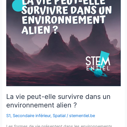
survivre
dans
un
environnement
alien
?
La vie peut-elle survivre dans un
environnement alien ?
S1
,
Secondaire inférieur
,
Spatial
/
stementiel.be
Les formes de vie présentent dans les environnements