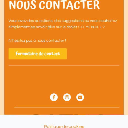
NOUS CONTACTER
Vous avez des questions, des suggestions ou vous souhaitez
simplement en savoir plus sur le projet STEMENTIEL ?
N’hésitez pas à nous contacter !
Formulaire de contact
F
I
E
a
n
n
c
s
v
e
t
e
b
a
l
o
g
o
o
r
p
k
a
e
Politique de cookies