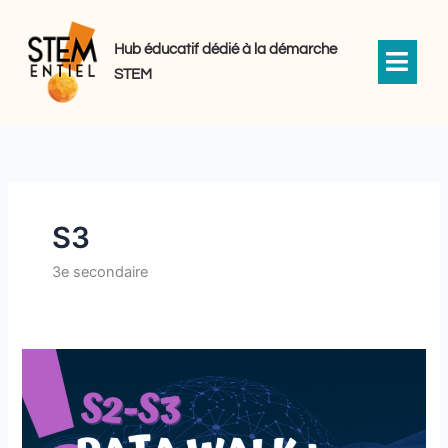
Aller
au
Hub éducatif dédié à la démarche
contenu
STEM
S3
3e secondaire
Data
Walk
:
L’IA