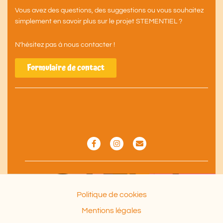
Vous avez des questions, des suggestions ou vous souhaitez
simplement en savoir plus sur le projet STEMENTIEL ?
N’hésitez pas à nous contacter !
Formulaire de contact
F
I
E
a
n
n
c
s
v
e
t
e
b
a
l
o
g
o
o
r
p
k
a
e
Politique de cookies
-
m
f
Mentions légales